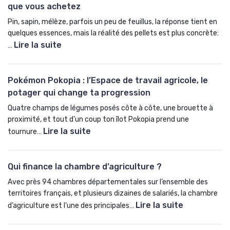
que vous achetez
Pin, sapin, mélèze, parfois un peu de feuillus, la réponse tient en
quelques essences, mais la réalité des pellets est plus concrète:
Lire la suite
…
:
3
Pokémon Pokopia : l’Espace de travail agricole, le
e
potager qui change ta progression
s
s
Quatre champs de légumes posés côte à côte, une brouette à
e
proximité, et tout d’un coup ton îlot Pokopia prend une
n
Lire la suite
tournure…
c
:
e
P
Qui finance la chambre d’agriculture ?
s
o
d
k
Avec près 94 chambres départementales sur l’ensemble des
e
é
territoires français, et plusieurs dizaines de salariés, la chambre
b
m
Lire la suite
d’agriculture est l’une des principales…
o
o
:
i
n
Q