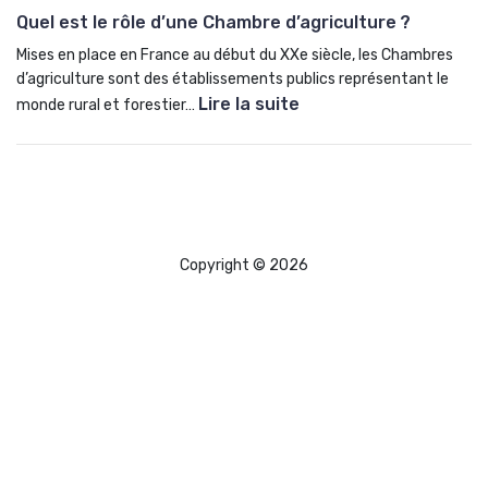
Quel est le rôle d’une Chambre d’agriculture ?
s
P
u
,
o
i
Mises en place en France au début du XXe siècle, les Chambres
p
k
f
d’agriculture sont des établissements publics représentant le
i
o
i
Lire la suite
monde rural et forestier…
n
p
:
n
,
i
Q
a
s
a
u
n
a
:
e
c
p
l
l
e
i
’
e
l
Copyright © 2026
n
E
s
a
,
s
t
c
f
p
l
h
e
a
e
a
u
c
r
m
i
e
ô
b
l
d
l
r
l
e
e
e