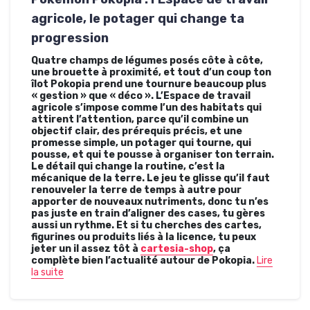
agricole, le potager qui change ta
progression
Quatre champs de légumes posés côte à côte,
une brouette à proximité, et tout d’un coup ton
îlot Pokopia prend une tournure beaucoup plus
« gestion » que « déco ». L’Espace de travail
agricole s’impose comme l’un des habitats qui
attirent l’attention, parce qu’il combine un
objectif clair, des prérequis précis, et une
promesse simple, un potager qui tourne, qui
pousse, et qui te pousse à organiser ton terrain.
Le détail qui change la routine, c’est la
mécanique de la terre. Le jeu te glisse qu’il faut
renouveler la terre de temps à autre pour
apporter de nouveaux nutriments, donc tu n’es
pas juste en train d’aligner des cases, tu gères
aussi un rythme. Et si tu cherches des cartes,
figurines ou produits liés à la licence, tu peux
jeter un il assez tôt à
cartesia-shop
, ça
complète bien l’actualité autour de Pokopia.
Lire
la suite