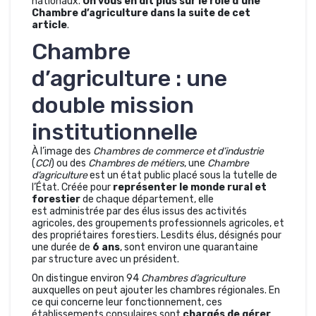
nationaux.
On vous en dit plus sur le rôle d’une
Chambre d’agriculture dans la suite de cet
article
.
Chambre
d’agriculture : une
double mission
institutionnelle
À l’image des
Chambres de commerce et d’industrie
(
CCI
) ou des
Chambres de métiers
, une
Chambre
d’agriculture
est un état public placé sous la tutelle de
l’État. Créée pour
représenter le monde rural et
forestier
de chaque département, elle
est administrée par des élus issus des activités
agricoles, des groupements professionnels agricoles, et
des propriétaires forestiers. Lesdits élus, désignés pour
une durée de
6 ans
, sont environ une quarantaine
par structure avec un président.
On distingue environ 94
Chambres d’agriculture
auxquelles on peut ajouter les chambres régionales. En
ce qui concerne leur fonctionnement, ces
établissements consulaires sont
chargés de gérer