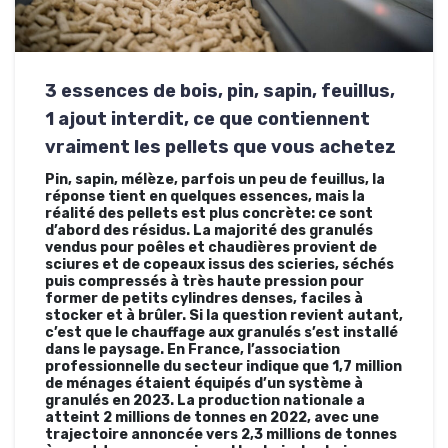
3 essences de bois, pin, sapin, feuillus,
1 ajout interdit, ce que contiennent
vraiment les pellets que vous achetez
Pin, sapin, mélèze, parfois un peu de feuillus, la
réponse tient en quelques essences, mais la
réalité des pellets est plus concrète: ce sont
d’abord des résidus. La majorité des granulés
vendus pour poêles et chaudières provient de
sciures et de copeaux issus des scieries, séchés
puis compressés à très haute pression pour
former de petits cylindres denses, faciles à
stocker et à brûler. Si la question revient autant,
c’est que le chauffage aux granulés s’est installé
dans le paysage. En France, l’association
professionnelle du secteur indique que 1,7 million
de ménages étaient équipés d’un système à
granulés en 2023. La production nationale a
atteint 2 millions de tonnes en 2022, avec une
trajectoire annoncée vers 2,3 millions de tonnes