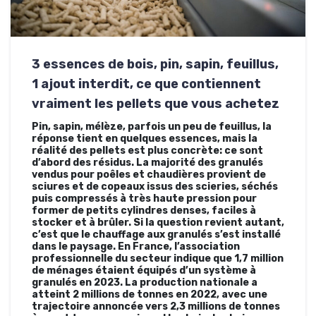
3 essences de bois, pin, sapin, feuillus,
1 ajout interdit, ce que contiennent
vraiment les pellets que vous achetez
Pin, sapin, mélèze, parfois un peu de feuillus, la
réponse tient en quelques essences, mais la
réalité des pellets est plus concrète: ce sont
d’abord des résidus. La majorité des granulés
vendus pour poêles et chaudières provient de
sciures et de copeaux issus des scieries, séchés
puis compressés à très haute pression pour
former de petits cylindres denses, faciles à
stocker et à brûler. Si la question revient autant,
c’est que le chauffage aux granulés s’est installé
dans le paysage. En France, l’association
professionnelle du secteur indique que 1,7 million
de ménages étaient équipés d’un système à
granulés en 2023. La production nationale a
atteint 2 millions de tonnes en 2022, avec une
trajectoire annoncée vers 2,3 millions de tonnes