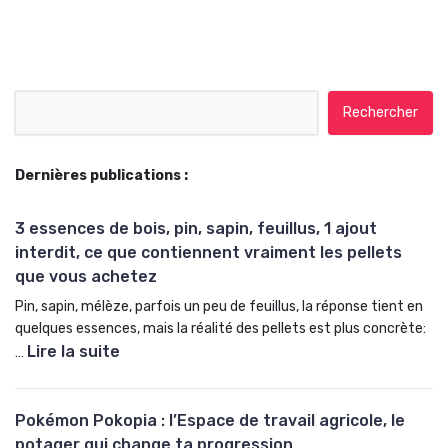
Rechercher :
Dernières publications :
3 essences de bois, pin, sapin, feuillus, 1 ajout
interdit, ce que contiennent vraiment les pellets
que vous achetez
Pin, sapin, mélèze, parfois un peu de feuillus, la réponse tient en
quelques essences, mais la réalité des pellets est plus concrète:
Lire la suite
…
:
3
Pokémon Pokopia : l’Espace de travail agricole, le
e
potager qui change ta progression
s