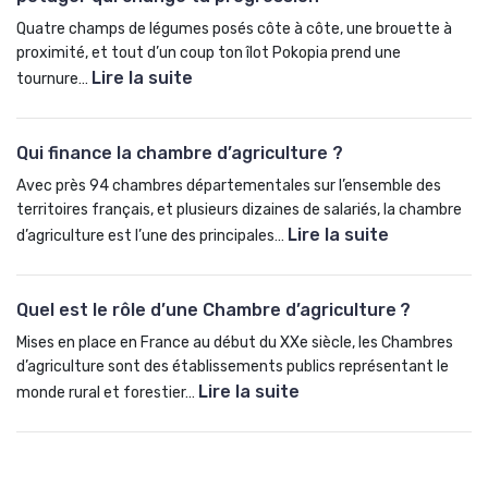
s
Quatre champs de légumes posés côte à côte, une brouette à
e
proximité, et tout d’un coup ton îlot Pokopia prend une
n
Lire la suite
tournure…
c
:
e
P
Qui finance la chambre d’agriculture ?
s
o
d
k
Avec près 94 chambres départementales sur l’ensemble des
e
é
territoires français, et plusieurs dizaines de salariés, la chambre
b
m
Lire la suite
d’agriculture est l’une des principales…
o
o
:
i
n
Q
Quel est le rôle d’une Chambre d’agriculture ?
s
P
u
,
o
i
Mises en place en France au début du XXe siècle, les Chambres
p
k
f
d’agriculture sont des établissements publics représentant le
i
o
i
Lire la suite
monde rural et forestier…
n
p
:
n
,
i
Q
a
s
a
u
n